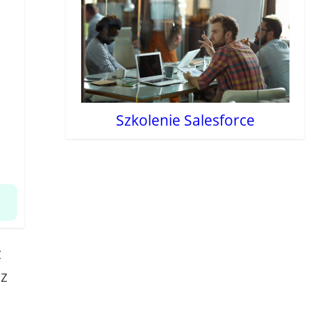
Szkolenie Salesforce
z
 z