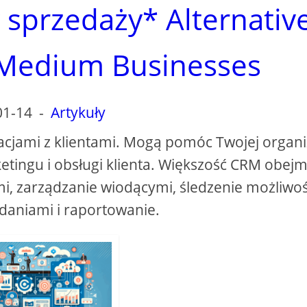
y sprzedaży* Alternativ
 Medium Businesses
01-14
-
Artykuły
cjami z klientami. Mogą pomóc Twojej organiz
etingu i obsługi klienta. Większość CRM obej
mi, zarządzanie wiodącymi, śledzenie możliwoś
daniami i raportowanie.