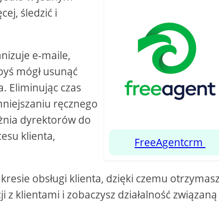
ej, śledzić i
nizuje e-maile,
abyś mógł usunąć
a. Eliminując czas
mniejszaniu ręcznego
nia dyrektorów do
esu klienta,
FreeAgentcrm
resie obsługi klienta, dzięki czemu otrzymas
i z klientami i zobaczysz działalność związaną