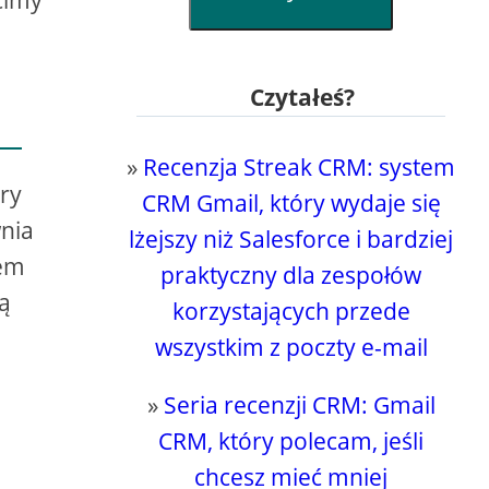
cimy
Czytałeś?
»
Recenzja Streak CRM: system
ry
CRM Gmail, który wydaje się
wnia
lżejszy niż Salesforce i bardziej
tem
praktyczny dla zespołów
ą
korzystających przede
wszystkim z poczty e-mail
»
Seria recenzji CRM: Gmail
CRM, który polecam, jeśli
chcesz mieć mniej