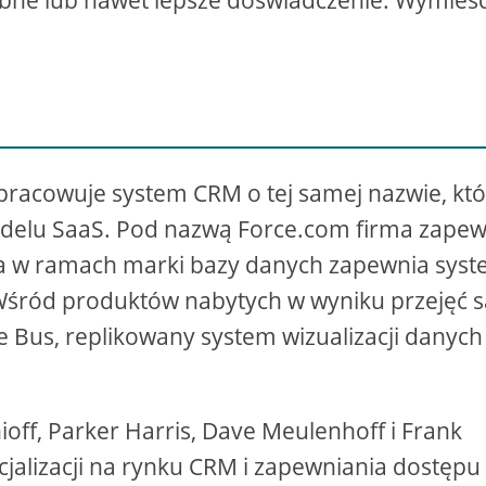
dobne lub nawet lepsze doświadczenie. Wymieś
pracowuje system CRM o tej samej nazwie, któ
odelu SaaS. Pod nazwą Force.com firma zape
, a w ramach marki bazy danych zapewnia sys
śród produktów nabytych w wyniku przejęć s
 Bus, replikowany system wizualizacji danych
off, Parker Harris, Dave Meulenhoff i Frank
alizacji na rynku CRM i zapewniania dostępu