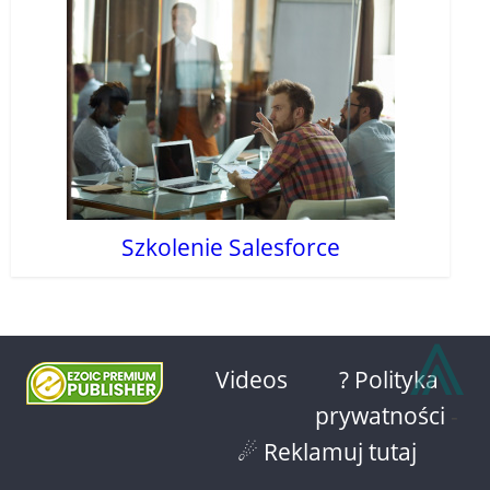
Szkolenie Salesforce
⩓
Videos
? Polityka
prywatności
-
☄ Reklamuj tutaj