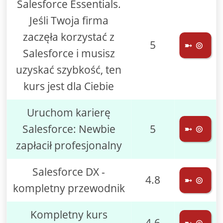
Salesforce Essentials.
Jeśli Twoja firma
zaczęła korzystać z
5
➼ ⊚
Salesforce i musisz
uzyskać szybkość, ten
kurs jest dla Ciebie
Uruchom karierę
Salesforce: Newbie
5
➼ ⊚
zapłacił profesjonalny
Salesforce DX -
4.8
➼ ⊚
kompletny przewodnik
Kompletny kurs
4.6
➼ ⊚