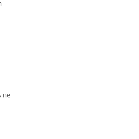
n
s ne