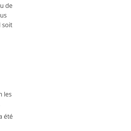
eu de
ous
 soit
 les
r
a été