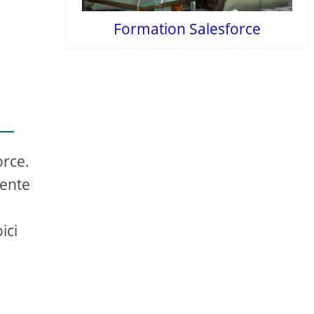
Formation Salesforce
orce.
rente
ici