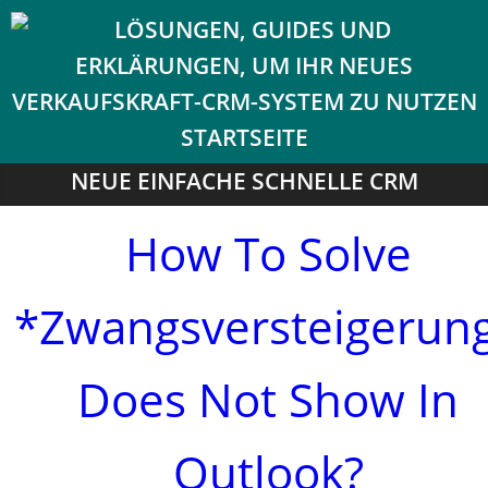
NEUE EINFACHE SCHNELLE CRM
How To Solve
*Zwangsversteigerun
Does Not Show In
Outlook?