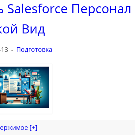
 Salesforce Персонал
кой Вид
-13
-
Подготовка
ержимое [+]