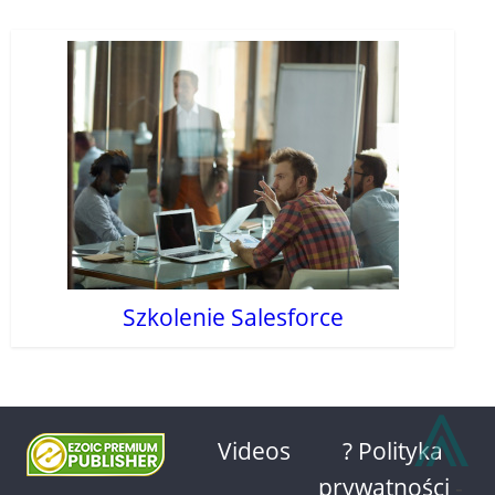
Szkolenie Salesforce
⩓
Videos
? Polityka
prywatności
-