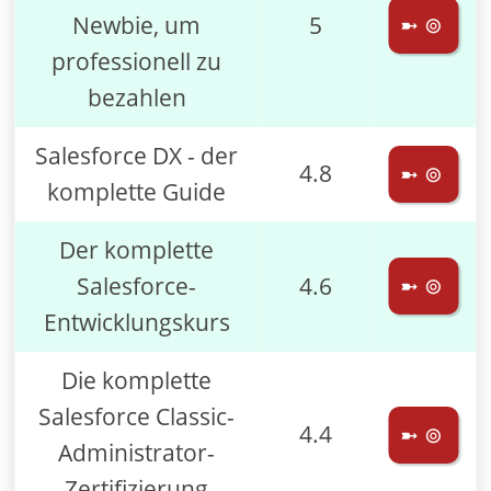
Newbie, um
5
➼ ⊚
professionell zu
bezahlen
Salesforce DX - der
4.8
➼ ⊚
komplette Guide
Der komplette
Salesforce-
4.6
➼ ⊚
Entwicklungskurs
Die komplette
Salesforce Classic-
4.4
➼ ⊚
Administrator-
Zertifizierung