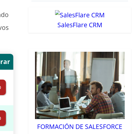
ndo
SalesFlare CRM
vos
rar
⊚
⊚
FORMACIÓN DE SALESFORCE