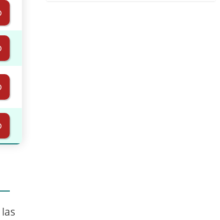
⊚
⊚
⊚
⊚
 las