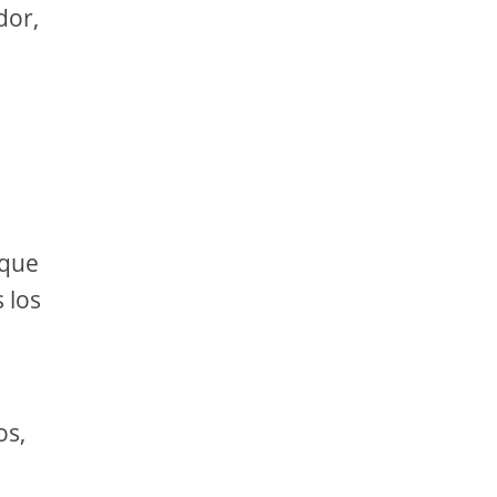
dor,
 que
 los
os,